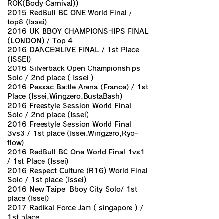
ROK(Body Carnival))
2015 RedBull BC ONE World Final /
top8 (Issei)
2016 UK BBOY CHAMPIONSHIPS FINAL
(LONDON) / Top 4
2016 DANCE@LIVE FINAL / 1st Place
(ISSEI)
2016 Silverback Open Championships
Solo / 2nd place ( Issei )
2016 Pessac Battle Arena (France) / 1st
Place (Issei,Wingzero,BustaBash)
2016 Freestyle Session World Final
Solo / 2nd place (Issei)
2016 Freestyle Session World Final
3vs3 / 1st place (Issei,Wingzero,Ryo-
flow)
2016 RedBull BC One World Final 1vs1
/ 1st Place (Issei)
2016 Respect Culture (R16) World Final
Solo / 1st place (Issei)
2016 New Taipei Bboy City Solo/ 1st
place (Issei)
2017 Radikal Force Jam ( singapore ) /
1st place