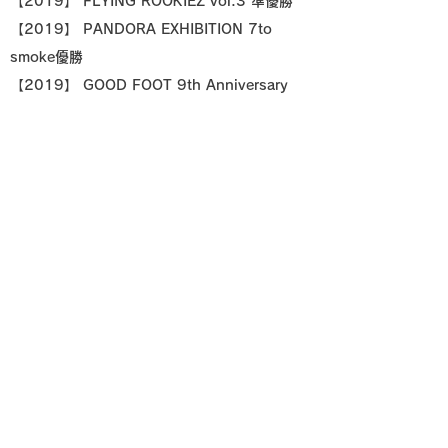
【2019】 FLYING ROOKIEZ vol.3 準優勝
【2019】 PANDORA EXHIBITION 7to
smoke優勝
【2019】 GOOD FOOT 9th Anniversary
U18 優勝
【2019】Battle flag vol.2 優勝
【2022】 COMIC season2 vol.2 優勝
【2022】東都リーグサークル代表7to smoke
優勝
【2023】 6kamenz anniversary
EXHIBITION 7 to smoke 優勝
【2025】マイナビDancealive
RISE×MAYBE×GAME MAYBE GRAND
FINAL 優勝
団体